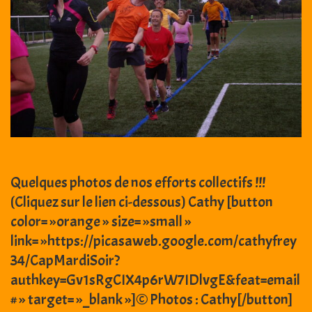
Quelques photos de nos efforts collectifs !!!
(Cliquez sur le lien ci-dessous) Cathy [button
color= »orange » size= »small »
link= »https://picasaweb.google.com/cathyfrey
34/CapMardiSoir?
authkey=Gv1sRgCIX4p6rW7IDlvgE&feat=email
# » target= »_blank »]© Photos : Cathy[/button]