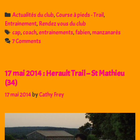
Categories
Actualités du club
,
Course à pieds - Trail
,
Entrainement
,
Rendez vous du club
Tags
cap
,
coach
,
entrainements
,
fabien
,
manzanarès
7 Comments
17 mai 2014 : Herault Trail – St Mathieu
(34)
17 mai 2014
by
Cathy Frey