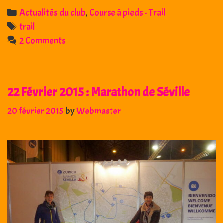
2015
Categories
Actualités du club
,
Course à pieds - Trail
:
Tags
trail
Vailhau’trail
2 Comments
–
Vailhauquès
(34)
22 Février 2015 : Marathon de Séville
20 février 2015
by
Webmaster