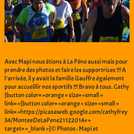
Avec Mapi nous étions à La Pène aussi mais pour
prendre des photos et faire les supportrices !!! A
l’arrivée, il y avait la famille Gauffre également
pour accueillir nos sportifs !!! Bravo à tous. Cathy
[button color= »orange » size= »small »
link= »[button color= »orange » size= »small »
link= »https://picasaweb.google.com/cathyfrey
34/MonteeDeLaPene21122014# »
target= »_blank »]© Photos : Mapi et