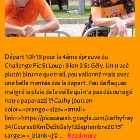
Départ 10h15 pour la 4ème épreuve du
Challenge Pic St Loup : 8 km à St Gély. Un tracé
plutôt bitume que trail, peu vallonné mais avec
une belle montée dès le départ. Peu de flaques
malgré la pluie de la veille qui n’a pas découragé
notre paparazzi !!! Cathy [button
color= »orange » size= »small »
link= »https://picasaweb.google.com/cathyfrey
34/Course8KmDeStGely13Septembre2015″
13
target= »_blank »]© …
Read more