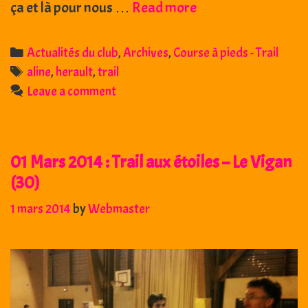
17
ça et là pour nous …
Read more
mai
2014
Categories
Actualités du club
,
Archives
,
Course à pieds - Trail
:
Tags
aline
,
herault
,
trail
Herault
Leave a comment
Trail
–
St
01 Mars 2014 : Trail aux étoiles – Le Vigan
Mathieu
(34)
(30)
1 mars 2014
by
Webmaster