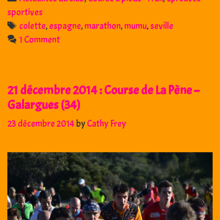
:
sportives
Marathon
Tags
colette
,
espagne
,
marathon
,
mumu
,
seville
de
1 Comment
Séville
21 décembre 2014 : Course de La Pène –
Galargues (34)
23 décembre 2014
by
Cathy Frey