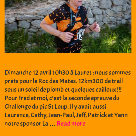
Dimanche 12 avril 10h30 à Lauret : nous sommes
prêts pour le Roc des Mates. 12km300 de trail
sous un soleil de plomb et quelques cailloux !!!
Pour Fred et moi, c’est la seconde épreuve du
Challenge du pic St Loup. Il y avait aussi
Laurence, Cathy, Jean-Paul, Jeff, Patrick et Yann
12
notre sponsor La …
Read more
avril