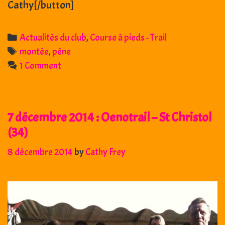
Cathy[/button]
Categories
Actualités du club
,
Course à pieds - Trail
Tags
montée
,
pène
1 Comment
7 décembre 2014 : Oenotrail – St Christol
(34)
8 décembre 2014
by
Cathy Frey