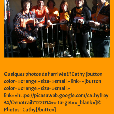
Quelques photos de l’arrivée !!! Cathy [button
color= »orange » size= »small » link= »[button
color= »orange » size= »small »
link= »https://picasaweb.google.com/cathyfrey
34/Oenotrail7122014# » target= »_blank »]©
Photos : Cathy[/button]