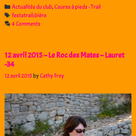
17
Categories
Actualités du club
,
Course à pieds - Trail
mai
Tags
festatrail;bière
2015
4 Comments
–
FESTATRAIL
–
12 avril 2015 – Le Roc des Mates – Lauret
St
Mathieu
-34
de
12 avril 2015
by
Cathy Frey
Treviers
(34)