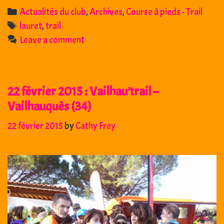
2015
Categories
Actualités du club
,
Archives
,
Course à pieds - Trail
–
Tags
lauret
,
trail
Le
Leave a comment
Roc
des
Mates
22 février 2015 : Vailhau’trail –
–
Lauret
Vailhauquès (34)
-34
22 février 2015
by
Cathy Frey