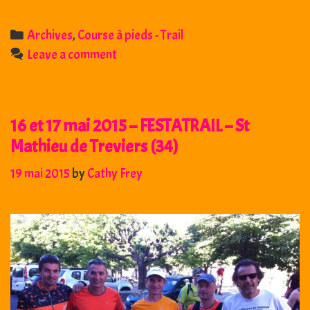
septembre
2015
Categories
Archives
,
Course à pieds - Trail
:
Leave a comment
Course
de
St
16 et 17 mai 2015 – FESTATRAIL – St
Gély
Mathieu de Treviers (34)
19 mai 2015
by
Cathy Frey