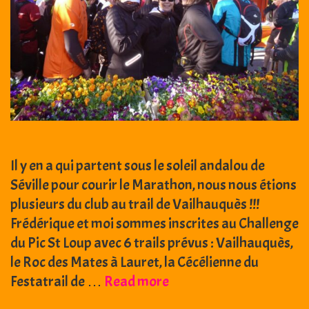
Il y en a qui partent sous le soleil andalou de
Séville pour courir le Marathon, nous nous étions
plusieurs du club au trail de Vailhauquès !!!
Frédérique et moi sommes inscrites au Challenge
du Pic St Loup avec 6 trails prévus : Vailhauquès,
le Roc des Mates à Lauret, la Cécélienne du
22
Festatrail de …
Read more
février