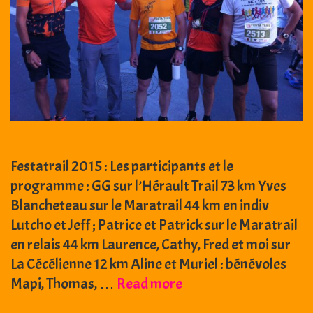
Festatrail 2015 : Les participants et le
programme : GG sur l’Hérault Trail 73 km Yves
Blancheteau sur le Maratrail 44 km en indiv
Lutcho et Jeff ; Patrice et Patrick sur le Maratrail
en relais 44 km Laurence, Cathy, Fred et moi sur
La Cécélienne 12 km Aline et Muriel : bénévoles
16
Mapi, Thomas, …
Read more
et