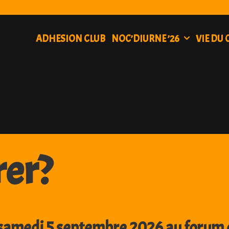
ADHESION CLUB
NOC’DIURNE ’26
VIE DU 
er?
 samedi 5 septembre 2026 au forum d