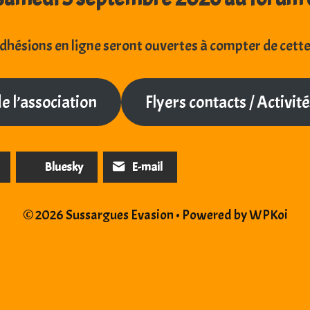
dhésions en ligne seront ouvertes à compter de cett
e l’association
Flyers contacts / Activi
Bluesky
E-mail
© 2026 Sussargues Evasion
• Powered by
WPKoi