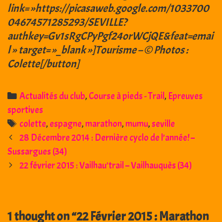
link= »https://picasaweb.google.com/1033700
04674571285293/SEVILLE?
authkey=Gv1sRgCPyPgf24orWCjQE&feat=emai
l » target= »_blank »]Tourisme – © Photos :
Colette[/button]
Categories
Actualités du club
,
Course à pieds - Trail
,
Epreuves
sportives
Tags
colette
,
espagne
,
marathon
,
mumu
,
seville
Post
28 Décembre 2014 : Dernière cyclo de l’année! –
navigation
Sussargues (34)
22 février 2015 : Vailhau’trail – Vailhauquès (34)
1 thought on “
22 Février 2015 : Marathon