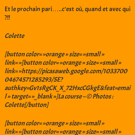
Et le prochain pari…..c’est où, quand et avec qui
?!!
Colette
[button color= »orange » size= »small »
link= »[button color= »orange » size= »small »
link= »https://picasaweb.google.com/1033700
04674571285293/SE?
authkey=Gv1sRgCK_X_72HxcCGkgE&feat=emai
l » target= »_blank »]La course – © Photos :
Colette[/button]
[button color= »orange » size= »small »
link= »[button color= »orange » size= »small »