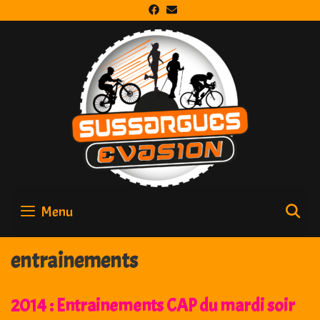
Skip
to
content
Menu
S
entrainements
2014 : Entrainements CAP du mardi soir