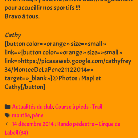
pour accueillir nos sportifs !!!
Bravo à tous.
Cathy
[button color= »orange » size= »small »
link= »[button color= »orange » size= »small »
link= »https://picasaweb.google.com/cathyfrey
34/MonteeDeLaPene21122014# »
target= »_blank »]© Photos : Mapi et
Cathy[/button]
Categories
Actualités du club
,
Course à pieds - Trail
Tags
montée
,
pène
Post
14 décembre 2014 : Rando pédestre – Cirque de
navigation
Labeil (34)