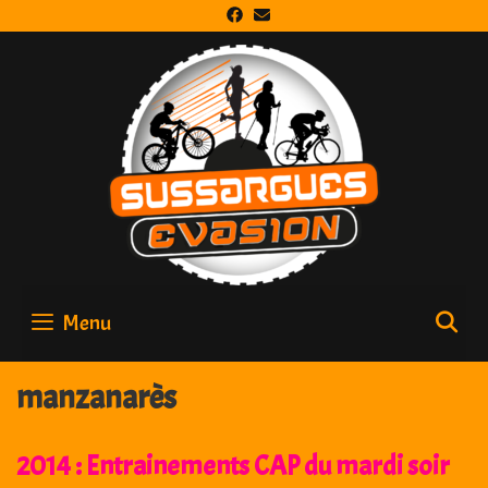
Skip
to
content
Menu
S
manzanarès
2014 : Entrainements CAP du mardi soir