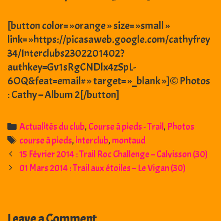
[button color= »orange » size= »small »
link= »https://picasaweb.google.com/cathyfrey
34/Interclubs2302201402?
authkey=Gv1sRgCNDlx4zSpL-
6OQ&feat=email# » target= »_blank »]© Photos
: Cathy – Album 2[/button]
Categories
Actualités du club
,
Course à pieds - Trail
,
Photos
Tags
course à pieds
,
interclub
,
montaud
Post
15 Février 2014 : Trail Roc Challenge – Calvisson (30)
navigation
01 Mars 2014 : Trail aux étoiles – Le Vigan (30)
Leave a Comment