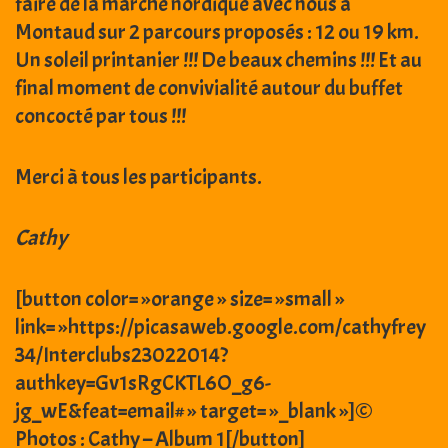
faire de la marche nordique avec nous à
Montaud sur 2 parcours proposés : 12 ou 19 km.
Un soleil printanier !!! De beaux chemins !!! Et au
final moment de convivialité autour du buffet
concocté par tous !!!
Merci à tous les participants.
Cathy
[button color= »orange » size= »small »
link= »https://picasaweb.google.com/cathyfrey
34/Interclubs23022014?
authkey=Gv1sRgCKTL6O_g6-
jg_wE&feat=email# » target= »_blank »]©
Photos : Cathy – Album 1[/button]