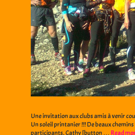
Une invitation aux clubs amis à venir co
Un soleil printanier !!! De beaux chemins 
participants. Cathy [button …
Read mo