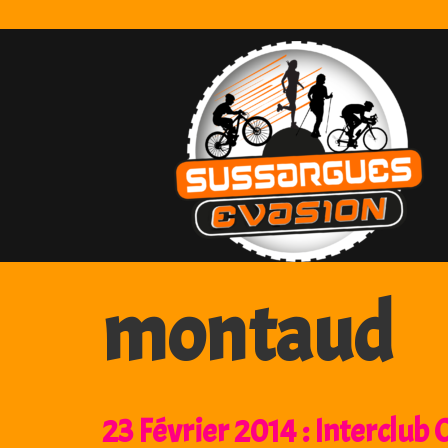
Skip
to
content
montaud
23 Février 2014 : Interclub