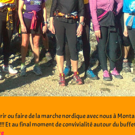
urir ou faire de la marche nordique avec nous à Monta
!!! Et au final moment de convivialité autour du buffet
23
re