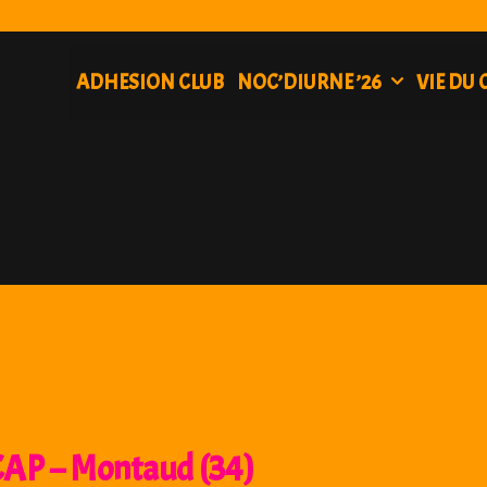
ADHESION CLUB
NOC’DIURNE ’26
VIE DU 
 CAP – Montaud (34)