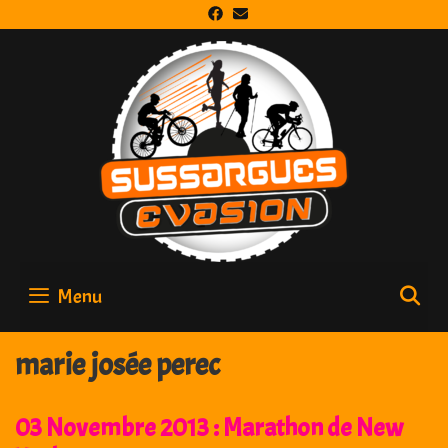
Skip
to
content
Menu
S
marie josée perec
03 Novembre 2013 : Marathon de New