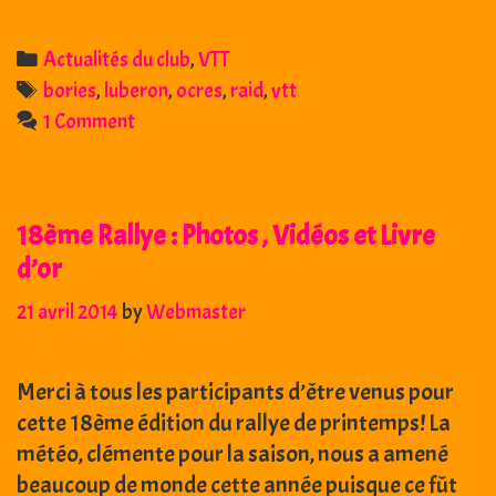
mai
2014
Categories
Actualités du club
,
VTT
:
Tags
bories
,
luberon
,
ocres
,
raid
,
vtt
Raid
1 Comment
VTT
des
bories
18ème Rallye : Photos , Vidéos et Livre
et
des
d’or
ocres
21 avril 2014
by
Webmaster
–
Bonnieux
(84)
Merci à tous les participants d’être venus pour
cette 18ème édition du rallye de printemps! La
météo, clémente pour la saison, nous a amené
beaucoup de monde cette année puisque ce fût