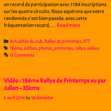
un record de participation avec 1184 inscriptions
sur les quatre circuits. Nous espérons que votre
randonnée s’est bien passée, avec cette
18ème
fréquentation record, …
Read more
Rallye
:
Categories
Actualités du club
,
Rallye du printemps
,
VTT
Photos
Tags
18ème
,
édition
,
photos
,
printemps
,
rallye
,
vidéos
,
15 Comments
Vidéos
et
Livre
Vidéo : 18ème Rallye de Printemps vu par
d’or
Julien – 35kms
6 avril 2014
by
Webmaster