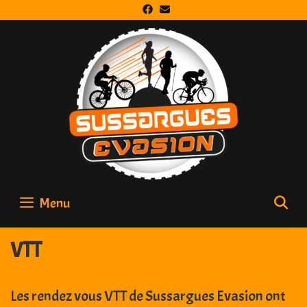
Skip
to
content
Menu
S
VTT
Les rendez vous VTT de Sussargues Evasion ont