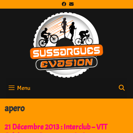
Skip
to
content
Menu
S
apero
21 Décembre 2013 : Interclub – VTT