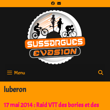
Skip
to
content
Menu
S
luberon
17 mai 2014 : Raid VTT des bories et des