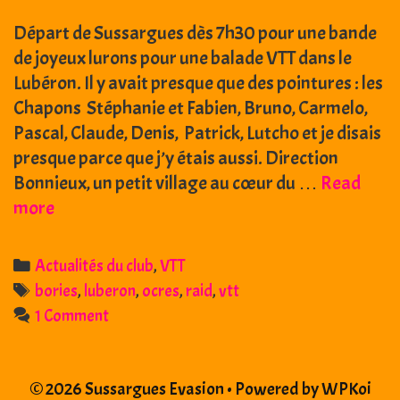
Départ de Sussargues dès 7h30 pour une bande
de joyeux lurons pour une balade VTT dans le
Lubéron. Il y avait presque que des pointures : les
Chapons Stéphanie et Fabien, Bruno, Carmelo,
Pascal, Claude, Denis, Patrick, Lutcho et je disais
presque parce que j’y étais aussi. Direction
Bonnieux, un petit village au cœur du …
Read
17
more
mai
2014
Categories
Actualités du club
,
VTT
:
Tags
bories
,
luberon
,
ocres
,
raid
,
vtt
Raid
1 Comment
VTT
des
bories
© 2026 Sussargues Evasion
• Powered by
WPKoi