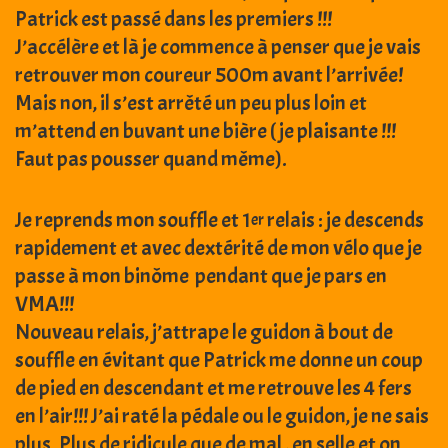
Patrick est passé dans les premiers !!!
J’accélère et là je commence à penser que je vais
retrouver mon coureur 500m avant l’arrivée!
Mais non, il s’est arrêté un peu plus loin et
m’attend en buvant une bière ( je plaisante !!!
Faut pas pousser quand même).
Je reprends mon souffle et 1
relais : je descends
er
rapidement et avec dextérité de mon vélo que je
passe à mon binôme pendant que je pars en
VMA!!!
Nouveau relais, j’attrape le guidon à bout de
souffle en évitant que Patrick me donne un coup
de pied en descendant et me retrouve les 4 fers
en l’air!!! J’ai raté la pédale ou le guidon, je ne sais
plus. Plus de ridicule que de mal , en selle et on