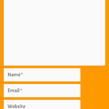
Name
Email
Website