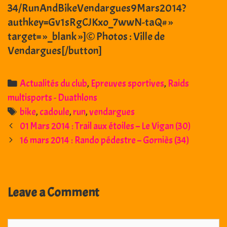
34/RunAndBikeVendargues9Mars2014?
authkey=Gv1sRgCJKxo_7wwN-taQ# »
target= »_blank »]© Photos : Ville de
Vendargues[/button]
Categories
Actualités du club
,
Epreuves sportives
,
Raids
multisports - Duathlons
Tags
bike
,
cadoule
,
run
,
vendargues
Post
01 Mars 2014 : Trail aux étoiles – Le Vigan (30)
navigation
16 mars 2014 : Rando pédestre – Gorniès (34)
Leave a Comment
Comment