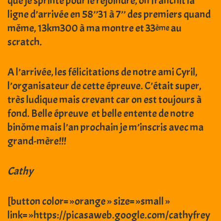
que je sprinte pour le rejoindre, on franchit la
ligne d’arrivée en 58’’31 à 7’’ des premiers quand
même, 13km300 à ma montre et 33
au
ème
scratch.
A l’arrivée, les félicitations de notre ami Cyril,
l’organisateur de cette épreuve. C’était super,
très ludique mais crevant car on est toujours à
fond. Belle épreuve et belle entente de notre
binôme mais l’an prochain je m’inscris avec ma
grand-mère!!!
Cathy
[button color= »orange » size= »small »
link= »https://picasaweb.google.com/cathyfrey