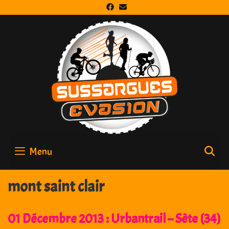
Skip
to
content
Menu
S
mont saint clair
01 Décembre 2013 : Urbantrail – Sète (34)