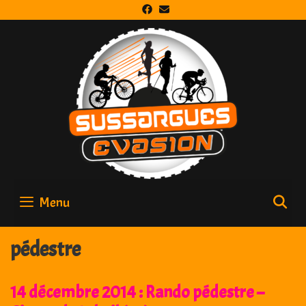
Skip
to
content
Menu
S
pédestre
14 décembre 2014 : Rando pédestre –