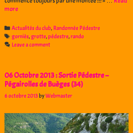
commence toujours par une montée !!! » …
Read
16
more
mars
2014
Categories
Actualités du club
,
Randonnée Pédestre
:
Tags
gorniès
,
grotte
,
pédestre
,
rando
Rando
Leave a comment
pédestre
–
Gorniès
06 Octobre 2013 : Sortie Pédestre –
(34)
Pégairolles de Buèges (34)
6 octobre 2013
by
Webmaster