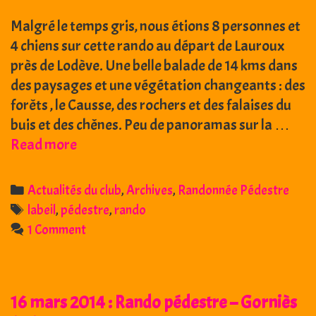
Malgré le temps gris, nous étions 8 personnes et
4 chiens sur cette rando au départ de Lauroux
près de Lodève. Une belle balade de 14 kms dans
des paysages et une végétation changeants : des
forêts , le Causse, des rochers et des falaises du
buis et des chênes. Peu de panoramas sur la …
14
Read more
décembre
2014
Categories
Actualités du club
,
Archives
,
Randonnée Pédestre
:
Tags
labeil
,
pédestre
,
rando
Rando
1 Comment
pédestre
–
Cirque
16 mars 2014 : Rando pédestre – Gorniès
de