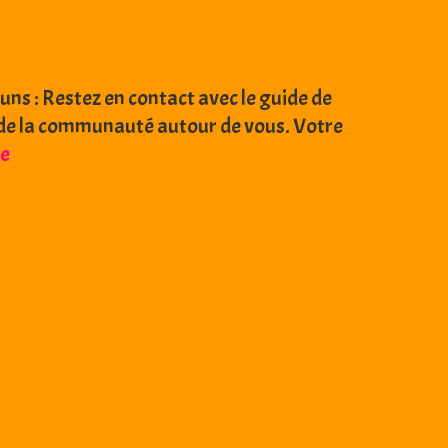
ns : Restez en contact avec le guide de
té de la communauté autour de vous. Votre
Salomon
e
Citytrail
Nimes
–
Séances
encadrées