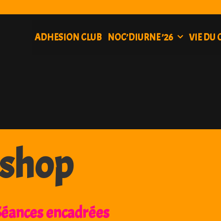
ADHESION CLUB
NOC’DIURNE ’26
VIE DU 
 shop
Séances encadrées