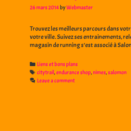
26 mars 2014
by
Webmaster
Trouvez les meilleurs parcours dans votr
votre ville. Suivez ses entrainements, r
magasin de running s’est associé à Sal
Categories
Liens et bons plans
Tags
citytrail
,
endurance shop
,
nimes
,
salomon
Leave a comment