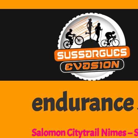
Skip
to
content
endurance
Salomon Citytrail Nimes – 