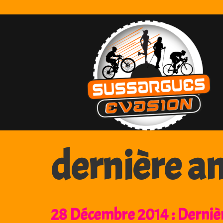
Skip
to
content
dernière a
28 Décembre 2014 : Dernière