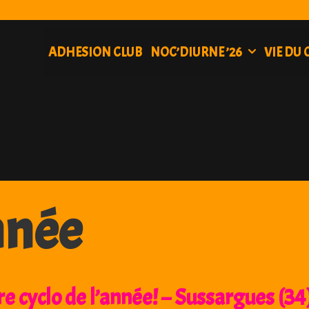
ADHESION CLUB
NOC’DIURNE ’26
VIE DU 
nnée
 cyclo de l’année! – Sussargues (34