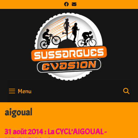
Skip
to
content
Menu
S
aigoual
31 août 2014 : La CYCL’AIGOUAL -