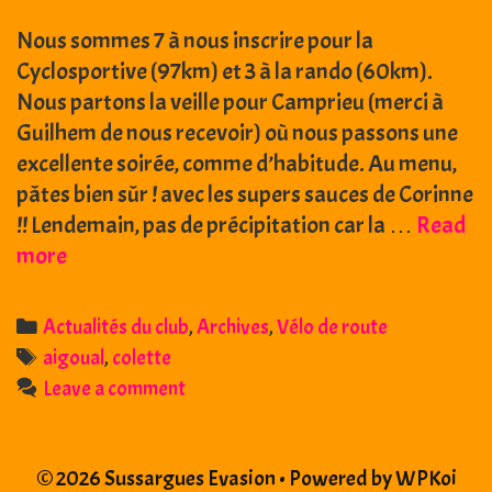
Nous sommes 7 à nous inscrire pour la
Cyclosportive (97km) et 3 à la rando (60km).
Nous partons la veille pour Camprieu (merci à
Guilhem de nous recevoir) où nous passons une
excellente soirée, comme d’habitude. Au menu,
pâtes bien sûr ! avec les supers sauces de Corinne
!! Lendemain, pas de précipitation car la …
Read
31
more
août
2014
Categories
Actualités du club
,
Archives
,
Vélo de route
:
Tags
aigoual
,
colette
La
Leave a comment
CYCL’AIGOUAL
-
MEYRUEIS
© 2026 Sussargues Evasion
• Powered by
WPKoi