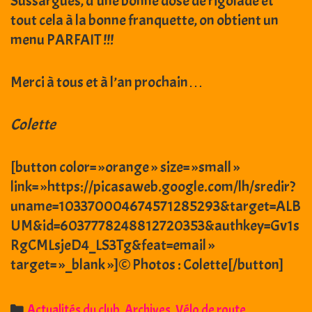
Sussargues, d’une bonne dose de rigolade et
tout cela à la bonne franquette, on obtient un
menu PARFAIT !!!
Merci à tous et à l’an prochain…
Colette
[button color= »orange » size= »small »
link= »https://picasaweb.google.com/lh/sredir?
uname=103370004674571285293&target=ALB
UM&id=6037778248812720353&authkey=Gv1s
RgCMLsjeD4_LS3Tg&feat=email »
target= »_blank »]© Photos : Colette[/button]
Categories
Actualités du club
,
Archives
,
Vélo de route